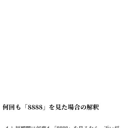
何回も「8888」を見た場合の解釈
もし短期間に何度も「8888」を見るなら、近い将