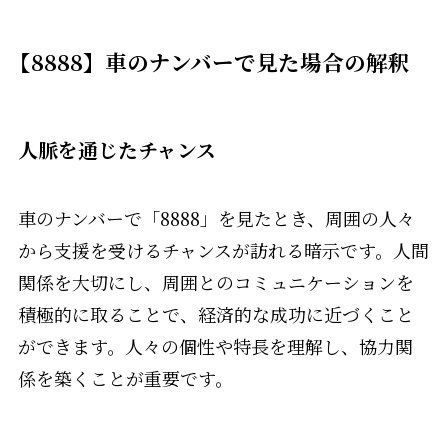
【8888】車のナンバーで見た場合の解釈
人脈を通じたチャンス
車のナンバーで「8888」を見たとき、周囲の人々
から支援を受けるチャンスが訪れる暗示です。人間
関係を大切にし、周囲とのコミュニケーションを
積極的に取ることで、経済的な成功に近づくこと
ができます。人々の個性や特長を理解し、協力関
係を築くことが重要です。