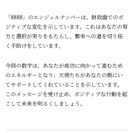
「8888」のエンジェルナンバーは、財政面でのポ
ジティブな変化を示しています。これはあなたの努
力と選択が実りをもたらし、繁栄への道を切り拓
く手助けをしています。
今回の数字は、あなたが成功に向かって進むため
のエネルギーとなり、天使たちがあなたの側にい
てサポートしてくれていることを示しています。
このメッセージを受け止め、ポジティブな行動を起
こして未来を明るくしましょう。