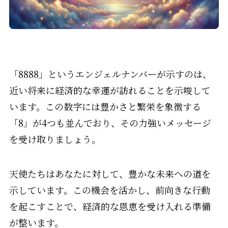
「8888」というエンジェルナンバーが示すのは、
近い将来に経済的な幸運が訪れることを示唆して
います。この数字には豊かさと繁栄を象徴する
「8」が4つも並んでおり、その力強いメッセージ
を受け取りましょう。
天使たちはあなたに対して、豊かな未来への道を
示しています。この機会を活かし、前向きな行動
を起こすことで、経済的な恩恵を受け入れる準備
が整います。