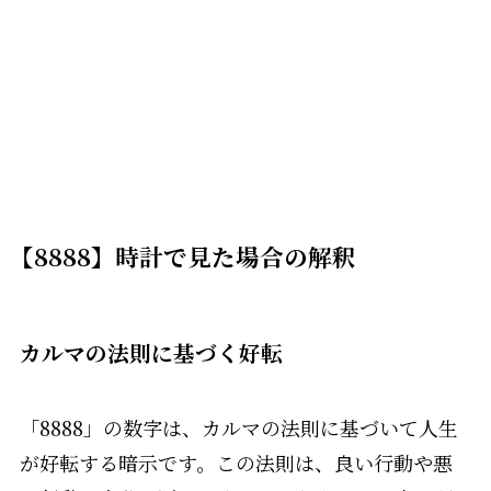
【8888】時計で見た場合の解釈
カルマの法則に基づく好転
「8888」の数字は、カルマの法則に基づいて人生
が好転する暗示です。この法則は、良い行動や悪