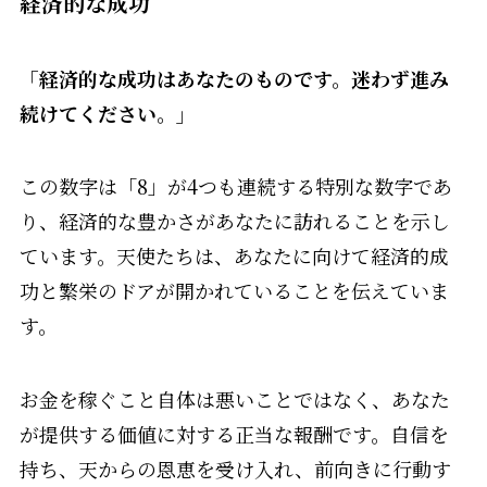
経済的な成功
「経済的な成功はあなたのものです。迷わず進み
続けてください。」
この数字は「8」が4つも連続する特別な数字であ
り、経済的な豊かさがあなたに訪れることを示し
ています。天使たちは、あなたに向けて経済的成
功と繁栄のドアが開かれていることを伝えていま
す。
お金を稼ぐこと自体は悪いことではなく、あなた
が提供する価値に対する正当な報酬です。自信を
持ち、天からの恩恵を受け入れ、前向きに行動す