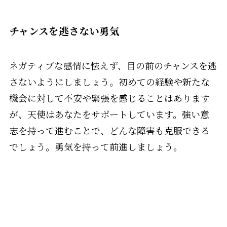
チャンスを逃さない勇気
ネガティブな感情に怯えず、目の前のチャンスを逃
さないようにしましょう。初めての経験や新たな
機会に対して不安や緊張を感じることはあります
が、天使はあなたをサポートしています。強い意
志を持って進むことで、どんな障害も克服できる
でしょう。勇気を持って前進しましょう。