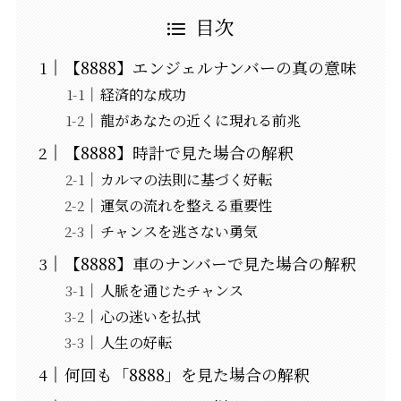
目次
【8888】エンジェルナンバーの真の意味
経済的な成功
龍があなたの近くに現れる前兆
【8888】時計で見た場合の解釈
カルマの法則に基づく好転
運気の流れを整える重要性
チャンスを逃さない勇気
【8888】車のナンバーで見た場合の解釈
人脈を通じたチャンス
心の迷いを払拭
人生の好転
何回も「8888」を見た場合の解釈