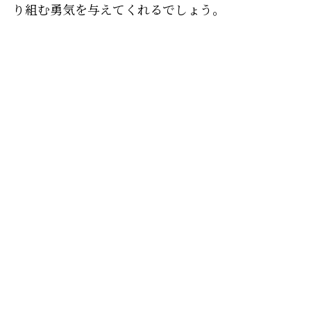
り組む勇気を与えてくれるでしょう。