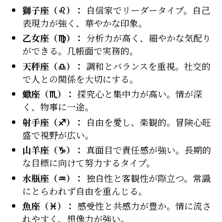
獅子座（♌）：
自信家でリーダータイプ。自己
表現力が強く、華やかな印象。
乙女座（♍）：
分析力が高く、細やかな気配り
ができる。几帳面で実務的。
天秤座（♎）：
調和とバランスを重視。社交的
で人との関係を大切にする。
蠍座（♏）：
探究心と集中力が高い。情が深
く、物事に一途。
射手座（♐）：
自由を愛し、楽観的。冒険心旺
盛で視野が広い。
山羊座（♑）：
真面目で責任感が強い。長期的
な目標に向けて努力するタイプ。
水瓶座（♒）：
独自性と客観性が際立つ。常識
にとらわれず自由を重んじる。
魚座（♓）：
感受性と共感力が豊か。情に流さ
れやすく、想像力が強い。